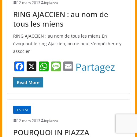
12 mars 2013
inpiazza
RING AJACCIEN : au nom de
tous les miens
RING AJACCIEN : au nom de tous les miens En
évoquant le ring Ajaccien, on ne peut s’empêcher d’y
associer
F
X
W
M
E
Partagez
a
h
e
m
c
at
ss
ai
Read More
e
s
a
l
b
A
g
LES BEST
o
p
e
12 mars 2013
inpiazza
o
p
POURQUOI IN PIAZZA
k