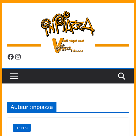
Passer
au
contenu
Facebook
Instagram
Auteur :
inpiazza
LES BEST